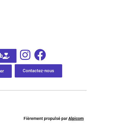
ub
Contactez-nous
er
Fièrement
p
ropulsé par
Alpicom