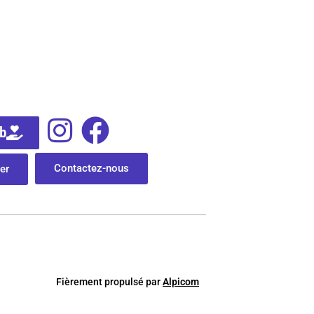
ub
Contactez-nous
er
Fièrement
p
ropulsé par
Alpicom