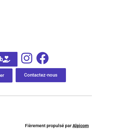
ub
Contactez-nous
er
Fièrement
p
ropulsé par
Alpicom