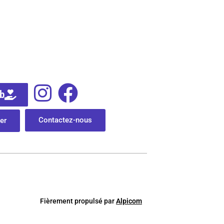
ub
Contactez-nous
er
Fièrement
p
ropulsé par
Alpicom