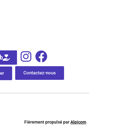
ub
Contactez-nous
er
Fièrement
p
ropulsé par
Alpicom